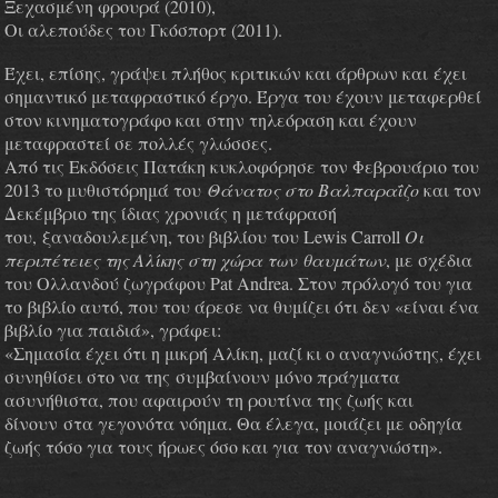
Ξεχασμένη φρουρά (2010),
Οι αλεπούδες του Γκόσπορτ (2011).
Έχει, επίσης, γράψει πλήθος κριτικών και άρθρων και
έχει
σημαντικό μεταφραστικό έργο. Έργα του έχουν μεταφερθεί
στον κινηματογράφο και
στην τηλεόραση και έχουν
μεταφραστεί σε πολλές γλώσσες.
Από τις Εκδόσεις Πατάκη κυκλοφόρησε τον Φεβρουάριο του
2013 το μυθιστόρημά του
Θάνατος στο Βαλπαραΐζο
και τον
Δεκέμβριο της ίδιας χρονιάς η μετάφρασή
του,
ξαναδουλεμένη, του βιβλίου του Lewis Carroll
Οι
περιπέτειες της Αλίκης στη χώρα των
θαυμάτων
, με σχέδια
του Ολλανδού ζωγράφου Pat Andrea. Στον πρόλογό του για
το
βιβλίο αυτό, που του άρεσε να θυμίζει ότι δεν «είναι ένα
βιβλίο για παιδιά», γράφει:
«Σημασία έχει ότι η μικρή Αλίκη, μαζί κι ο αναγνώστης, έχει
συνηθίσει στο να της
συμβαίνουν μόνο πράγματα
ασυνήθιστα, που αφαιρούν τη ρουτίνα της ζωής και
δίνουν
στα γεγονότα νόημα. Θα έλεγα, μοιάζει με οδηγία
ζωής τόσο για τους ήρωες όσο και για
τον αναγνώστη».