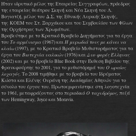
Ήταν ιδρυτικό μέλος της Εταιρείας Συγγραφέων, πρόεδρος
της εταιρείας θεάτρου Σκηνή και Νέα Σκηνή του Λ.
Βογιατζή, μέλος του Δ.Σ. της Εθνικής Λυρικής Σκηνής,
της ΚΟΕΜ του Στ. Ξαρχάκου και του Συμβουλίου των Φίλων
της Ορχήστρας των
Χρωμάτων.
Βραβεύτηκε με το Κρατικό Βραβείο Διηγήματος για τα έργα
του
Το αρμένισμα
(1967) και
Η μυρωδιά τους με κάνει να
κλαίω
(1997), με το Κρατικό Βραβείο Μυθιστορήματος για τα
έργα του
Βιοτεχνία υαλικών
(1976) και
Δυο φορές Έλληνας
(2002) και με το βραβείο Blue Book στην Έκθεση Βιβλίου της
Φρανκφούρτης το 2001, για το μυθιστόρημά του
Ο ωραίος
λοχαγός
. Το 2008 τιμήθηκε με το βραβείο του Ιδρύματος
Κώστα και Ελένης Ουράνη της Ακαδημίας Αθηνών για το
σύνολο του έργου του. Πρωτοεμφανίστηκε στη λογοτεχνία
το 1961, μεταφράζοντας στο περιοδικό
Ο ταχυδρόμος
, πεζά
των Hemingway, Joyce και Moravia.