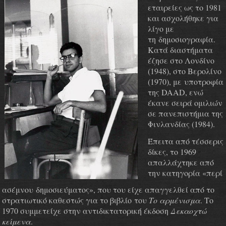
εταιρείες ως το 1981
και ασχολήθηκε για
λίγο με
τη δημοσιογραφία.
Κατά διαστήματα
έζησε στο Λονδίνο
(1948), στο Βερολίνο
(1970), με υποτροφία
της DAAD, ενώ
έκανε σειρά ομιλιών
σε πανεπιστήμια της
Φινλανδίας (1984).
Έπειτα από τέσσερις
δίκες, το 1969
απαλλάχτηκε από
την κατηγορία «περί
ασέμνου δημοσιεύματος», που του είχε απαγγελθεί από το
στρατιωτικό καθεστώς για το βιβλίο του
Το αρμένισμα
. Το
1970 συμμετείχε στην αντιδικτατορική έκδοση
Δεκαοχτώ
κείμενα
.