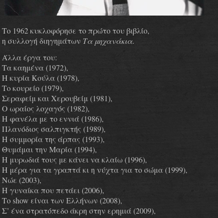
Το 1962 κυκλοφόρησε το πρώτο του βιβλίο,
η συλλογή διηγημάτων
Τα μηχανάκια
.
Άλλα έργα του:
Τα καημένα (1972),
Η κυρία Κούλα (1978),
Το κουρείο (1979),
Σεραφείμ και Χερουβείμ (1981),
Ο ωραίος λοχαγός (1982),
Η φανέλα με το εννιά (1986),
Πλανόδιος σαλπιγκτής (1989),
Η συμμορία της άρπας (1993),
Θυμάμαι την Μαρία (1994),
Η μυρωδιά τους με κάνει να κλαίω (1996),
Η μέρα για τα γραπτά κι η νύχτα για το σώμα (1999),
Νώε (2003),
Η γυναίκα που πετάει (2006),
Το show είναι των Ελλήνων (2008),
Σ’ ένα στρατόπεδο άκρη στην ερημιά (2009),