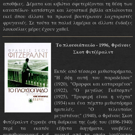
αποθήκες. Δέματα και κιβώτια σφετερίζονται τη θέση των
καναπέδων· κατάστιχα και λογιστικά βιβλία απλώνονται
εκεί όπου άλλοτε τα πρωινά βουτύρωναν λαχταριστές
φρυγανιές. Σε τούτα τα παλιά λημέρια οι άλλοτε ένδοξες
λουκούλιες μέρες έχουν χαθεί.
Το πλουσιόπαιδο - 1996, Φράνσις
Σκοτ Φιτζέραλντ
Εκτός από τέσσερα μυθιστορήματα,
"Η όψη αυτή του παραδείσου"
(1920), "Όμορφοι και καταραμένοι"
(1922), "Ο μεγάλος Γκάτσμπυ"
(1925), "Τρυφερή είναι η νύχτα"
(1934) και ένα πέμπτο μυθιστόρημα
ημιτελές, "Ο τελευταίος
μεγιστάνας" (1940), ο Φράνσις Σκοτ
Φιτζέραλντ έγραψε στη διάρκεια της ζωής του (1896-1940)
περί τα εκατόν εξήντα διηγήματα, νουβέλες,
αυτοβιογραφικά κ.ά., μερικά από τα οποία λογίζονται