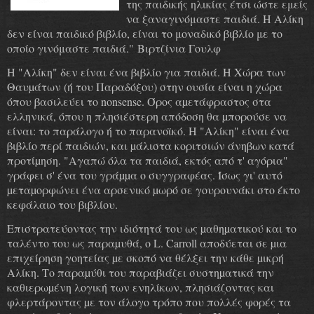
της παιδικής ηλικίας έτσι ώστε εμείς
να ξαναγινόμαστε παιδιά. Η Αλίκη
δεν είναι παιδικό βιβλίο, είναι το μοναδικό βιβλίο με το
οποίο γινόμαστε παιδιά."
Βιρτζίνια Γουλφ
Η "Αλίκη" δεν είναι ένα βιβλίο για παιδιά. Η Χώρα των
Θαυµάτων (ή του Παραδόξου) στην ουσία είναι η χώρα
όπου βασιλεύει το nonsense. Όρος αµετάφραστος στα
ελληνικά, όπου η πλησιέστερη απόδοση θα µπορούσε να
είναι: το παράλογο ή το παρανοϊκό. Η "Αλίκη" είναι ένα
βιβλίο περί παιδιών, και µάλιστα κοριτσιών άνηβων κατά
προτίµηση. "Αγαπώ όλα τα παιδιά, εκτός από τ' αγόρια"
γράφει σ' ένα του γράµµα ο συγγραφέας. Ίσως γι' αυτό
µεταµορφώνει ένα αρσενικό µωρό σε γουρουνάκι στο έκτο
κεφάλαιο του βιβλίου.
Επιστρατεύοντας την ιδιότητά του ως µαθηµατικού και το
ταλέντο του ως παραµυθά, ο L. Carroll αποδύεται σε µια
επιχείρηση γοητείας µε σκοπό να θέλξει την κάθε µικρή
Αλίκη. Το παραµύθι του παραβιάζει συστηµατικά την
καθιερωµένη λογική των ενηλίκων, πλησιάζοντας και
φλερτάροντας µε τον άλογο τρόπο που πολλές φορές τα