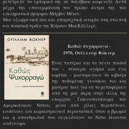
μετέτρεψε το εμπορικό της σε πολύβουο καφενείο. Αυτά
μέχρι την επανεμφάνιση του πρώην άντρα της, του
εγκληματικά όμορφου Μάρβιν Μέισυ.
Μια εξωφρενική όσο και σπαραχτική ιστορία στη στιλπνή
και ποιητική πρόζα της Κάρσον ΜακΚάλλερς.
Καθώς ψυχορραγώ -
1970, Ουίλλιαμ Φώκνερ
Ένας πατέρας και τα πέντε παιδιά
του - τέσσερα αγόρια και ένα
κορίτσι - μαστορεύουν το κιβούρι
της πεθαμένης γυναίκας του και
μητέρας τους για να το μεταφέρουν
από τη μια άκρη στην άλλη της
επαρχίας Γιοκναπατάουφα του
Αμερικάνικου Νότου, μέσα από χίλιες περιπέτειες,
κινδύνους και κωμικοτραγικά περιστατικά, όπου η βρωμιά
και η απανθρωπιά που συγκλόνιζαν το Νότο δίνονται
ανάγλυφα.