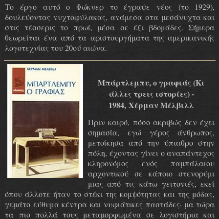
Το έργο αυτό ο Φώκνερ το έγραψε νέος (το 1929),
δουλεύοντας νυχτοφύλακας, ανάμεσα στα μεσάνυχτα και
στις τέσσερις το πρωί, μέσα σε έξι βδομάδες. Σήμερα
θεωρείται ένα από τα αριστουργήματα της αμερικανικής
λογοτεχνίας του 20ού αιώνα.
Μπάρτλεμπυ, ο γραφιάς (Κι
άλλες τρεις ιστορίες) -
1984, Χέρμαν Μέλβιλλ
Πριν καιρό, πόσο ακριβώς δεν έχει
σημασία, εγώ γέρος άνθρωπος,
μετοίκησα από την ύπαιθρο στην
πόλη, έχοντας γίνει ο αναπάντεχος
κληρονόμος ενός παμπάλαιου
αρχοντικού σε κάποιο στενορύμι
μιας από τις κάτω γειτονιές, εκεί
όπου άλλοτε ήταν το στέκι της κομψότητας και της μόδας,
γεμάτο εύθυμα κέντρα και νυφιάτικες παστάδες· μα τώρα
τα πιο πολλά τους μεταμορφωμένα σε λογιστήρια και