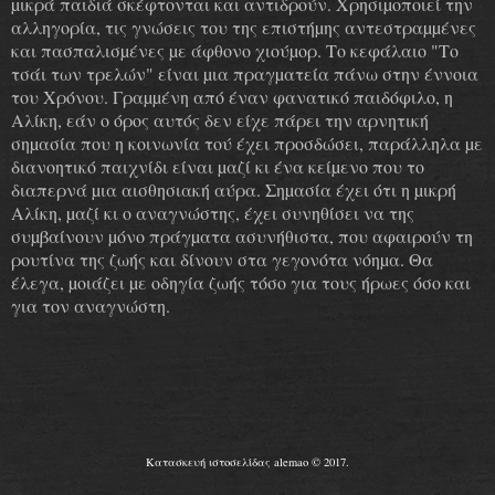
µικρά παιδιά σκέφτονται και αντιδρούν. Χρησιµοποιεί την
αλληγορία, τις γνώσεις του της επιστήµης αντεστραµµένες
και πασπαλισµένες µε άφθονο χιούµορ. Το κεφάλαιο "Το
τσάι των τρελών" είναι µια πραγµατεία πάνω στην έννοια
του Χρόνου. Γραµµένη από έναν φανατικό παιδόφιλο, η
Αλίκη, εάν ο όρος αυτός δεν είχε πάρει την αρνητική
σηµασία που η κοινωνία τού έχει προσδώσει, παράλληλα µε
διανοητικό παιχνίδι είναι µαζί κι ένα κείµενο που το
διαπερνά µια αισθησιακή αύρα. Σηµασία έχει ότι η µικρή
Αλίκη, µαζί κι ο αναγνώστης, έχει συνηθίσει να της
συµβαίνουν µόνο πράγµατα ασυνήθιστα, που αφαιρούν τη
ρουτίνα της ζωής και δίνουν στα γεγονότα νόηµα. Θα
έλεγα, µοιάζει µε οδηγία ζωής τόσο για τους ήρωες όσο και
για τον αναγνώστη.
Κατασκευή ιστοσελίδας alemao © 2017.