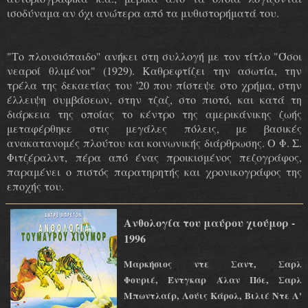
ισοδύναμα αν όχι ανώτερα από τα μυθιστορήματά του.
"Το πλουσιόπαιδο" ανήκει στη συλλογή με τον τίτλο "Όσοι
νεαροί θλιμένοι" (1929). Καθρεφτίζει την ασωτία, την
τρέλα της δεκαετίας του '20 που πίστεψε στο χρήμα, στην
έλλειψη συμβάσεων, στην τζαζ, στο πιοτό, και κατά τη
διάρκεια της οποίας το κέντρο της αμερικάνικης ζωής
μεταφέρθηκε στις μεγάλες πόλεις, με βασικές
ανακατανομές πλούτου και κοινωνικής διάρθρωσης. Ο Φ. Σ.
Φιτζέραλντ, πέρα από ένας προικισμένος πεζογράφος,
παραμένει ο πιστός παρατηρητής και χρονικογράφος της
εποχής του.
Ανθολογία του μαύρου χιούμορ -
1996
Μαρκήσιος ντε Σαντ, Σαρλ
Φουριέ, Έντγκαρ Άλαν Πόε, Σαρλ
Μπωντλαίρ, Λούις Κάρολ, Βιλιέ Ντε Λ'