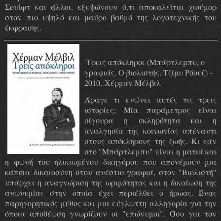
Σουίφτ και άλλοι, εξυψώνουν ό,τι αποκαλείται χιούμορ
στον πιο υψηλό και μαύρο βαθμό της λογοτεχνικής του
έκφρασης.
Τρεις απόκληροι (Μπάρτλεμπυ, ο
γραφιάς. Ο βιολιστής. Τζίμυ Ρόουζ) -
2010, Χέρμαν Μέλβιλ
Άραγε τι ενώνει αυτές τις τρεις
ιστορίες; Μία παράμετρος είναι
σίγουρα η σκληρότητα και η
αναλγησία της κοινωνίας απέναντι
στους απόκληρους της ζωής. Κι εάν
στο "Μπάρτλεμπυ" είναι η ματιά και
η φωνή του ηλικιωμένου δικηγόρου που απονέμουν μια
κάποια δικαιοσύνη στον ανέστιο γραφιά, στον "Βιολιστή"
υπάρχει η αναγνώριση της ωριμότητας και η δικαίωση της
ανωνυμίας στην οποία έχει περιέλθει ο ήρωας. Ένας
παρηγορητικός μύθος και μια εύγλωττη αλληγορία για την
όποια αποθέωση γνωρίζουν οι "επώνυμοι". Όσο για τον