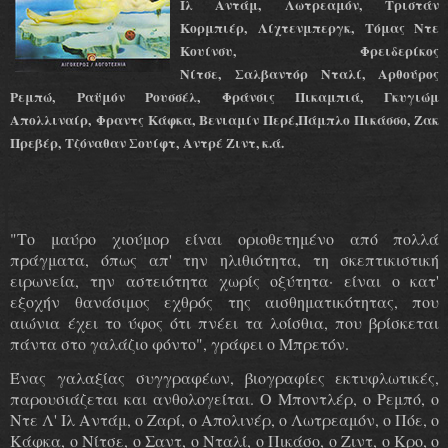
Ιλ Αντάμ, Λωτρεαμόν, Τριστάν
Κορμπιέρ, Λίχτενμπεργκ, Τόμας Ντε
Κουίνσυ, Φρειδερίκος
Νίτσε, Σαλβαντόρ Νταλί, Αρθούρος
Ρεμπώ, Ραϋμόν Ρουσσέλ, Φράνσις Πικαμπιά, Γκυγιώμ
Απολλιναίρ, Φραντς Κάφκα, Βενιαμίν Περέ,Πάμπλο Πικάσσο, Ζακ
Πρεβέρ, Τζόναθαν Σουίφτ, Αντρέ Ζιντ, κ.ά.
"Το μαύρο χιούμορ είναι οριοθετημένο από πολλά
πράγματα, όπως απ' την ηλιθιότητα, τη σκεπτικιστική
ειρωνεία, την αστειότητα χωρίς οξύτητα· είναι ο κατ'
εξοχήν θανάσιμος εχθρός της αισθηματικότητας, που
αιώνια έχει το ύφος ότι πνέει τα λοίσθια, που βρίσκεται
πάντα στο γαλάζιο φόντο", γράφει ο Μπρετόν.
Ένας γαλαξίας συγγραφέων, βιογραφίες εκτυφλωτικές,
παρουσιάζεται και ανθολογείται. Ο Μποντλέρ, ο Ρεμπό, ο
Ντε Λ' Ιλ Αντάμ, ο Ζαρί, ο Απολινέρ, ο Λωτρεαμόν, ο Πόε, ο
Κάφκα, ο Νίτσε, ο Σαντ, ο Νταλί, ο Πικάσο, ο Ζιντ, ο Κρο, ο